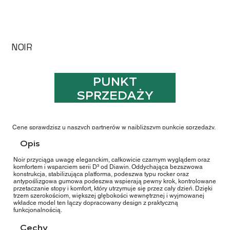
NOIR
PUNKT
SPRZEDAŻY
Cenę sprawdzisz u naszych partnerów w najbliższym punkcie sprzedaży.
Opis
Noir przyciąga uwagę eleganckim, całkowicie czarnym wyglądem oraz
komfortem i wsparciem serii D³ od Diawin. Oddychająca bezszwowa
konstrukcja, stabilizująca platforma, podeszwa typu rocker oraz
antypoślizgowa gumowa podeszwa wspierają pewny krok, kontrolowane
przetaczanie stopy i komfort, który utrzymuje się przez cały dzień. Dzięki
trzem szerokościom, większej głębokości wewnętrznej i wyjmowanej
wkładce model ten łączy dopracowany design z praktyczną
funkcjonalnością.
Cechy