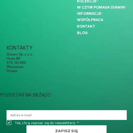
KOLEKCJE
W CZYM POMAGA DIAWIN
INFORMACJE
WSPÓŁPRACA
KONTAKT
BLOG
KONTAKTY
Diawin Sp. z o.o.
Hoża 86
410, 00-682
Warszawa
Polska
POZOSTAŃ NA BIEŻĄCO
Tak, chcę zapisać się do newslettera.
*
ZAPISZ SIĘ