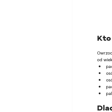
Kto
Owrzodz
od wiek
pa
os
os
pa
pa
Dla