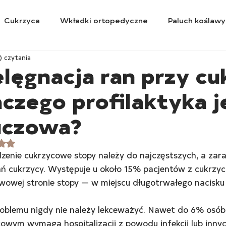
Cukrzyca
Wkładki ortopedyczne
Paluch koślawy
) czytania
elęgnacja ran przy cu
aczego profilaktyka j
uczowa?
ceniono na NaN z 5 gwiazdek.
enie cukrzycowe stopy należy do najczęstszych, a zar
ń cukrzycy. Występuje u około 15% pacjentów z cukrzycą
owej stronie stopy — w miejscu długotrwałego nacisku l
roblemu nigdy nie należy lekceważyć. Nawet do 6% osó
owym wymaga hospitalizacji z powodu infekcji lub innyc