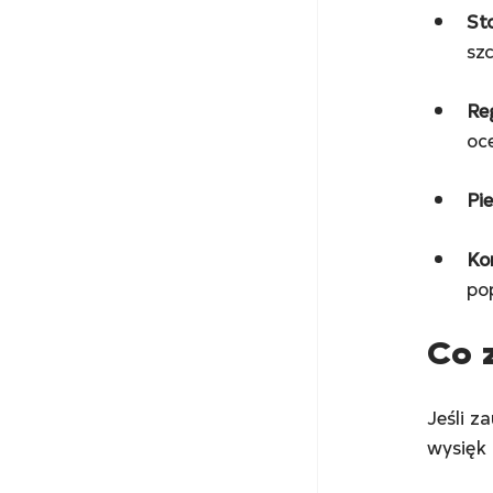
St
sz
Re
oc
Pi
Kon
po
Co 
Jeśli z
wysięk 