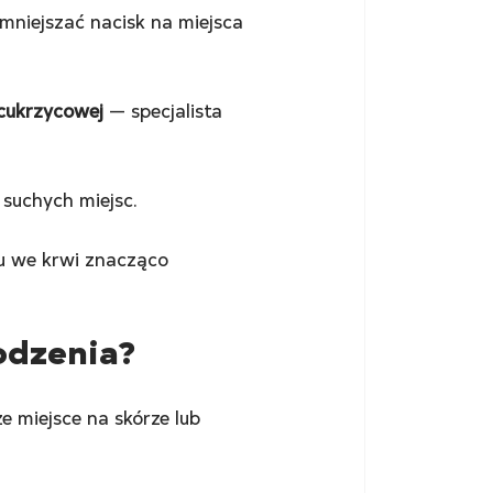
niejszać nacisk na miejsca 
 cukrzycowej
 — specjalista 
 suchych miejsc.
u we krwi znacząco 
odzenia?
e miejsce na skórze lub 