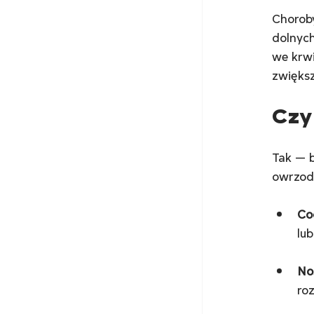
Choroby
dolnych
we krwi
zwięks
Czy
Tak — b
owrzod
Co
lub
No
roz