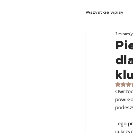
Wszystkie wpisy
2 minut(y
Pi
dl
kl
O
Owrzodz
powikła
podeszw
Tego p
cukrzyc