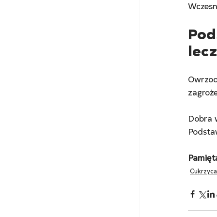
Wczesn
Pod
lec
Owrzodz
zagroże
Dobra w
Podstaw
Pamięta
Cukrzyc