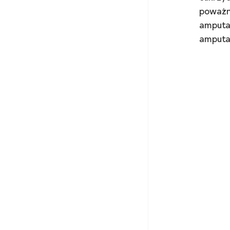
poważni
amputa
amputac