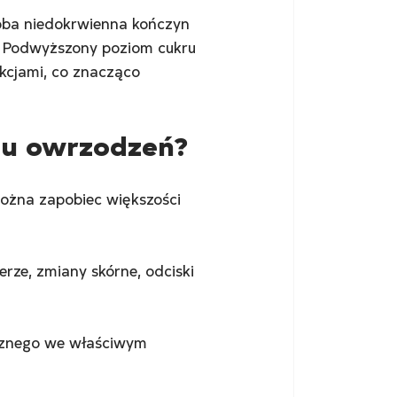
oba niedokrwienna kończyn 
n. Podwyższony poziom cukru 
kcjami, co znacząco 
iu owrzodzeń?
można zapobiec większości 
rze, zmiany skórne, odciski 
cznego we właściwym 