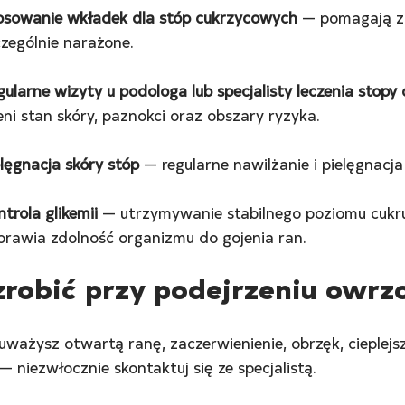
osowanie wkładek dla stóp cukrzycowych
 — pomagają zm
czególnie narażone.
gularne wizyty u podologa lub specjalisty leczenia stopy
eni stan skóry, paznokci oraz obszary ryzyka.
elęgnacja skóry stóp
 — regularne nawilżanie i pielęgnacja
trola glikemii
 — utrzymywanie stabilnego poziomu cukr
prawia zdolność organizmu do gojenia ran.
zrobić przy podejrzeniu owrz
auważysz otwartą ranę, zaczerwienienie, obrzęk, cieplejsz
— niezwłocznie skontaktuj się ze specjalistą.