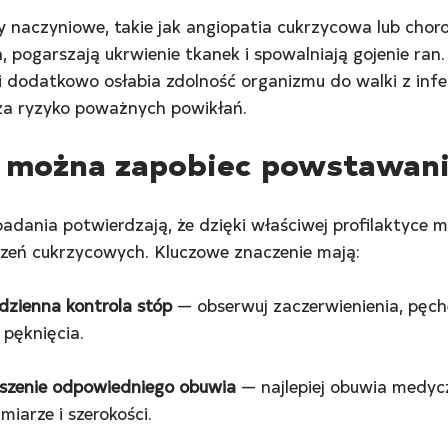
 naczyniowe, takie jak angiopatia cukrzycowa lub chor
, pogarszają ukrwienie tkanek i spowalniają gojenie ra
 dodatkowo osłabia zdolność organizmu do walki z infe
za ryzyko poważnych powikłań.
 można zapobiec powstawan
adania potwierdzają, że dzięki właściwej profilaktyce 
zeń cukrzycowych. Kluczowe znaczenie mają:
dzienna kontrola stóp
 — obserwuj zaczerwienienia, pęche
 pęknięcia.
szenie odpowiedniego obuwia
 — najlepiej obuwia medy
miarze i szerokości.