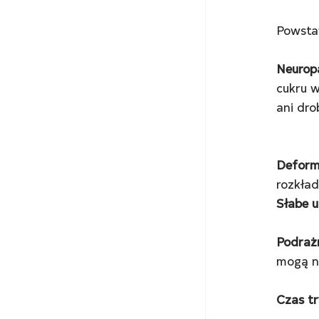
Powsta
Neurop
cukru w
ani dro
Deform
rozkład
Słabe u
Podrażn
mogą n
Czas t