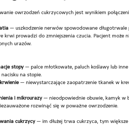
wanie owrzodzeń cukrzycowych jest wynikiem połączenia
atia
 — uszkodzenie nerwów spowodowane długotrwale
e krwi prowadzi do zmniejszenia czucia. Pacjent może ni
bnych urazów.
acje stopy
 — palce młotkowate, paluch koślawy lub inn
 nacisku na stopie.
krwienie
 — niewystarczające zaopatrzenie tkanek w kre
ienia i mikrourazy
 — nieodpowiednie obuwie, kamyk w bu
iezauważone rozwinąć się w poważne owrzodzenie.
rwania cukrzycy
 — im dłużej trwa cukrzyca, tym większe 